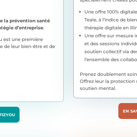
Une offre 100% digital
Teale, à l’indice de bi
e la prévention santé
atégie d’entreprise
.
thérapie digitale en i
Une offre sur mesure in
ou est une première
et des sessions indivi
e de leur bien-être et de
soutien collectif via de
l’ensemble des collabo
Prenez doublement soin d
Offrez leur la protection
soutien mental.
EN SA
 FIZYOU