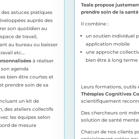
Teale propose justeme
prendre soin de la sant
 des astuces pratiques
développées auprès des
Il combine :
rer son quotidien au
un soutien individuel 
space de travail,
application mobile
ant au bureau ou baisser
une approche collectiv
ravail etc…
bien être à long terme 
ersonnalisées
à réaliser
c son agenda
es bien-être courtes et
 et prendre soin de sa
Leurs formations, outils 
Thérapies Cognitives C
ncluant un kit de
scientifiquement reconnu
des ateliers collectifs
Des chercheurs ont mêm
vec les équipes selon
solution de santé mentale
e bord de mesure
Chacun de nos clients po
spécialement créées pou