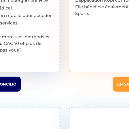
L’application Kobi compt
ec un hébergement HDS
Elle bénéficie également
édical
Sports !
tion mobile pour accéder
services.
nombreuses entreprises
du CAC40 et plus de
i pas vous?
CONCILIO
EN SA