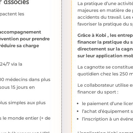
r associés
La pratique d’une activit
majeures en matière de 
pactent les
accidents du travail. Les
favoriser la pratique du 
un accompagnement
Grâce à Kobi , les entr
évention pour prendre
financer la pratique du 
réduire sa charge
directement sur la cagno
sur leur application mob
24/7 via la
La cagnotte se constitu
quotidien chez les 250 m
000 médecins dans plus
Le collaborateur utilise 
sous 15 jours en
financer du sport :
plus simples aux plus
le paiement d’une lice
l’achat d’équipement sp
s le monde entier (+ de
l’inscription à un évé